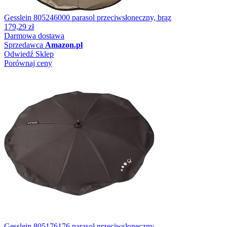
Gesslein 805246000 parasol przeciwsłoneczny, brąz
179,29 zł
Darmowa dostawa
Sprzedawca
Amazon.pl
Odwiedź Sklep
Porównaj ceny
Gesslein 805176176 parasol przeciwsłoneczny