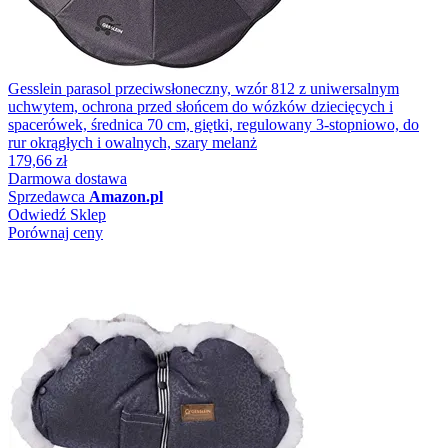
Gesslein parasol przeciwsłoneczny, wzór 812 z uniwersalnym
uchwytem, ochrona przed słońcem do wózków dziecięcych i
spacerówek, średnica 70 cm, giętki, regulowany 3-stopniowo, do
rur okrągłych i owalnych, szary melanż
179,66 zł
Darmowa dostawa
Sprzedawca
Amazon.pl
Odwiedź Sklep
Porównaj ceny