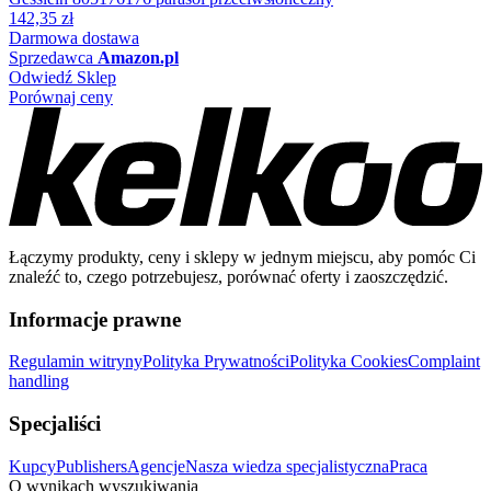
142,35 zł
Darmowa dostawa
Sprzedawca
Amazon.pl
Odwiedź Sklep
Porównaj ceny
Łączymy produkty, ceny i sklepy w jednym miejscu, aby pomóc Ci
znaleźć to, czego potrzebujesz, porównać oferty i zaoszczędzić.
Informacje prawne
Regulamin witryny
Polityka Prywatności
Polityka Cookies
Complaint
handling
Specjaliści
Kupcy
Publishers
Agencje
Nasza wiedza specjalistyczna
Praca
O wynikach wyszukiwania