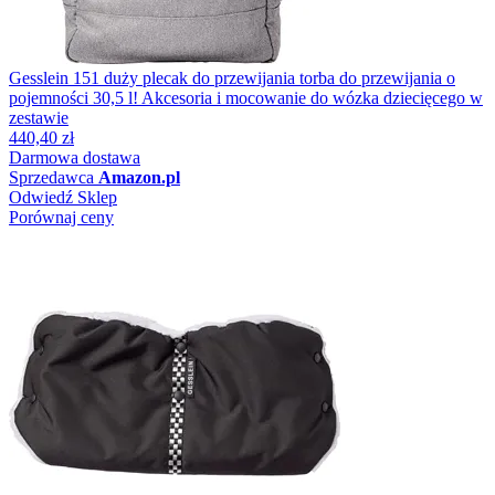
Gesslein 151 duży plecak do przewijania torba do przewijania o
pojemności 30,5 l! Akcesoria i mocowanie do wózka dziecięcego w
zestawie
440,40 zł
Darmowa dostawa
Sprzedawca
Amazon.pl
Odwiedź Sklep
Porównaj ceny