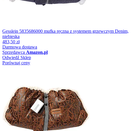
Gesslein 5835686000 mufka ręczna z systemem grzewczym Denim,
niebieska
483,50 zł
Darmowa dostawa
Sprzedawca
Amazon.pl
Odwiedź Sklep
Porównaj ceny