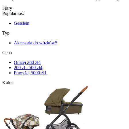
Filtry
Popularność
Gesslein
Typ
Akcesoria do wózków
5
Cena
Oniżej 200 zł
4
200 zł - 500 zł
4
Powyżej 5000 zł
1
Kolor