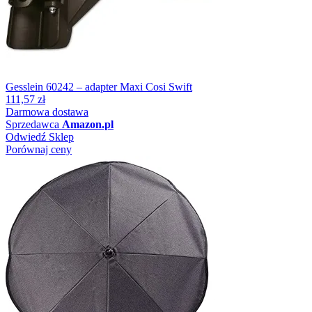
Gesslein 60242 – adapter Maxi Cosi Swift
111,57 zł
Darmowa dostawa
Sprzedawca
Amazon.pl
Odwiedź Sklep
Porównaj ceny