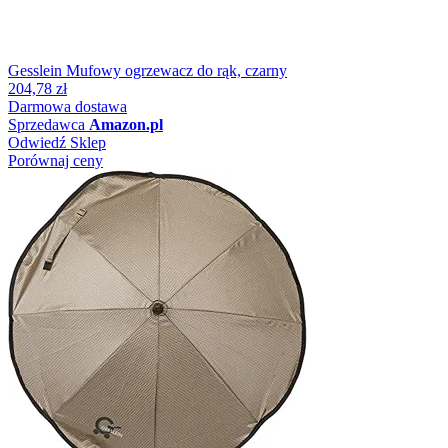
Gesslein Mufowy ogrzewacz do rąk, czarny
204,78 zł
Darmowa dostawa
Sprzedawca
Amazon.pl
Odwiedź Sklep
Porównaj ceny